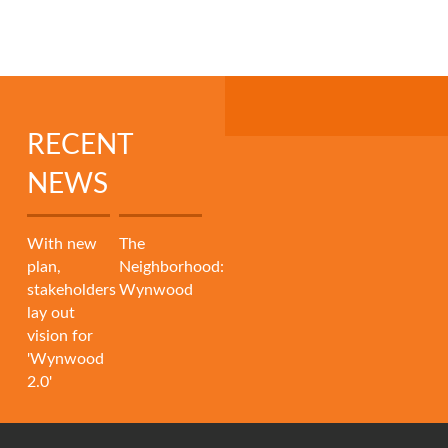
RECENT
NEWS
With new
The
plan,
Neighborhood:
stakeholders
Wynwood
lay out
vision for
'Wynwood
2.0'